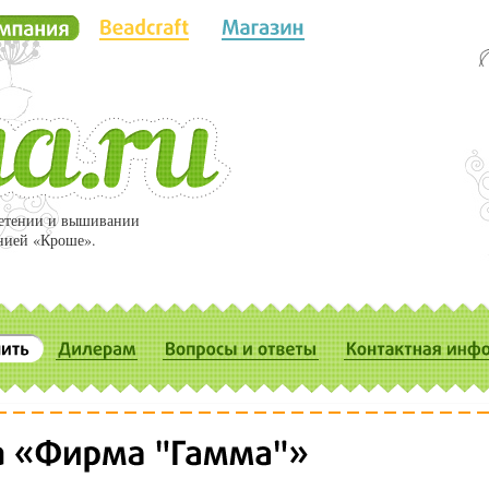
летении и вышивании
нией «Кроше».