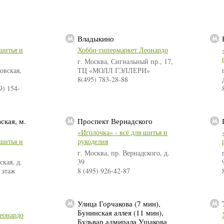
Владыкино
 шитья и
Хобби-гипермаркет Леонардо
г. Москва, Сигнальный пр., 17,
овская,
ТЦ «МОЛЛ ГЭЛЛЕРИ»
8(495) 783-28-88
9) 154-
ская, м.
Проспект Вернадского
«Иголочка» - всё для шитья и
 шитья и
рукоделия
г. Москва, пр. Вернадского, д.
ская, д.
39
 этаж
8 (495) 926-42-87
Улица Горчакова (7 мин),
Бунинская аллея (11 мин),
еонардо
Бульвар адмирала Ушакова