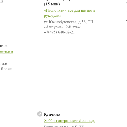
.3
(15 мин)
«Иголочка» - всё для шитья и
рукоделия
ул.Южнобутовская, д.58, ТЦ
«Ампуриа», 2-й этаж
+7(495) 640-62-21
нгеля
 шитья и
 д.6
-й этаж
Купчино
Хобби-гипермаркет Леонардо
Балканская пл., д.5, ТК