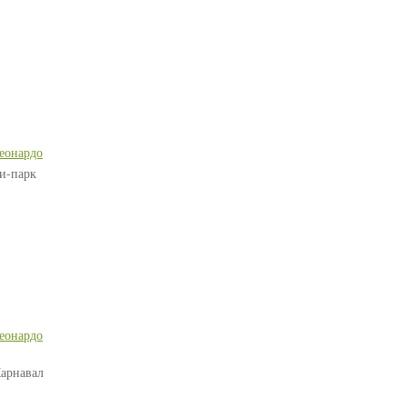
еонардо
ти-парк
еонардо
Карнавал