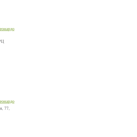
еонардо
РЦ
еонардо
я, 77,