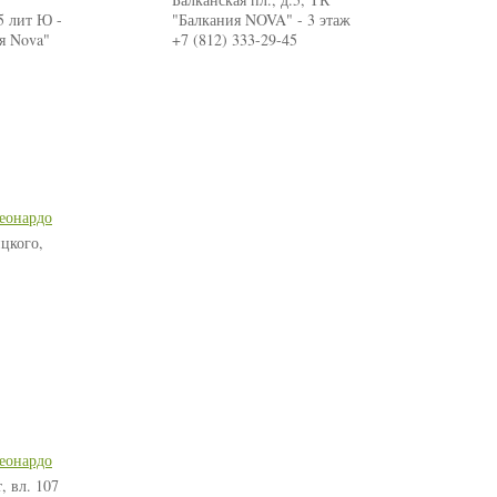
5 лит Ю -
"Балкания NOVA" - 3 этаж
я Nova"
+7 (812) 333-29-45
еонардо
цкого,
еонардо
, вл. 107