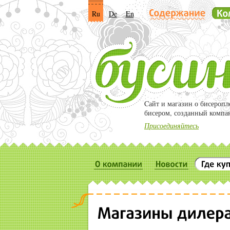
Ru
De
En
Cайт и магазин о бисероп
бисером, созданный компа
Присоединяйтесь