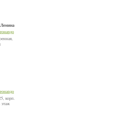
 Ленина
еонардо
оенная,
ж
еонардо
25, корп.
2 этаж