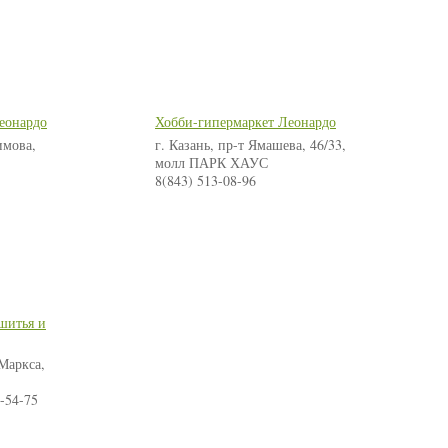
еонардо
Хобби-гипермаркет Леонардо
имова,
г. Казань, пр-т Ямашева, 46/33,
молл ПАРК ХАУС
8(843) 513-08-96
 шитья и
 Маркса,
6-54-75