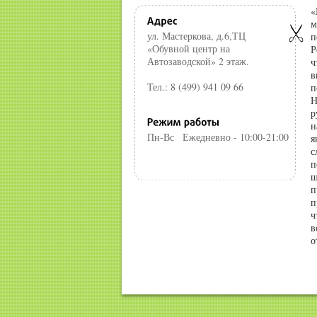
«
м
ул. Мастеркова, д.6,ТЦ
п
«Обувной центр на
Р
Автозаводской» 2 этаж.
ч
в
Тел.: 8 (499) 941 09 66
п
Н
р
н
Пн-Вс
Ежедневно - 10:00-21:00
я
с
п
ш
п
п
ч
в
о