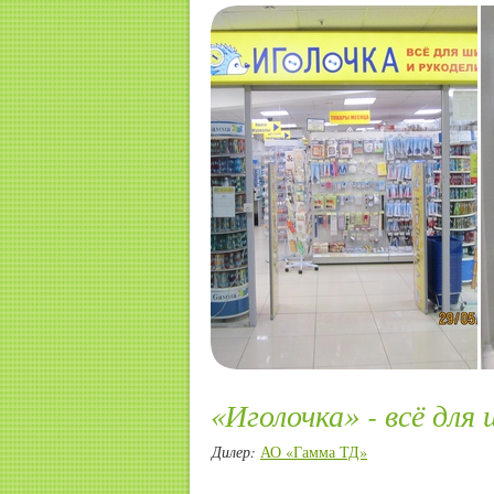
«Иголочка» - всё для
Дилер:
АО «Гамма ТД»