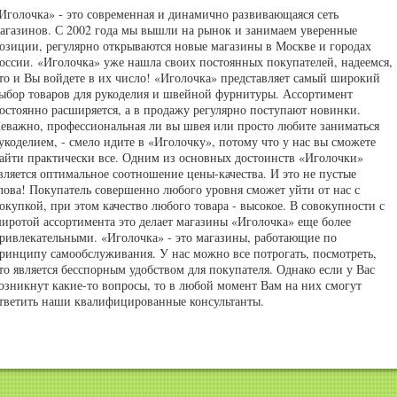
Иголочка» - это современная и динамично развивающаяся сеть
агазинов. С 2002 года мы вышли на рынок и занимаем уверенные
озиции, регулярно открываются новые магазины в Москве и городах
оссии. «Иголочка» уже нашла своих постоянных покупателей, надеемся,
то и Вы войдете в их число! «Иголочка» представляет самый широкий
ыбор товаров для рукоделия и швейной фурнитуры. Ассортимент
остоянно расширяется, а в продажу регулярно поступают новинки.
еважно, профессиональная ли вы швея или просто любите заниматься
укоделием, - смело идите в «Иголочку», потому что у нас вы сможете
айти практически все. Одним из основных достоинств «Иголочки»
вляется оптимальное соотношение цены-качества. И это не пустые
лова! Покупатель совершенно любого уровня сможет уйти от нас с
окупкой, при этом качество любого товара - высокое. В совокупности с
иротой ассортимента это делает магазины «Иголочка» еще более
ривлекательными. «Иголочка» - это магазины, работающие по
ринципу самообслуживания. У нас можно все потрогать, посмотреть,
то является бесспорным удобством для покупателя. Однако если у Вас
озникнут какие-то вопросы, то в любой момент Вам на них смогут
тветить наши квалифицированные консультанты.