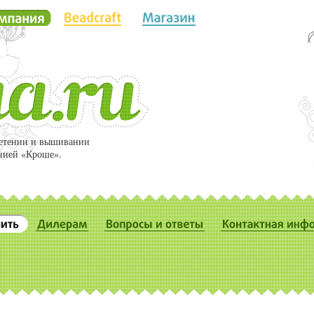
летении и вышивании
нией «Кроше».