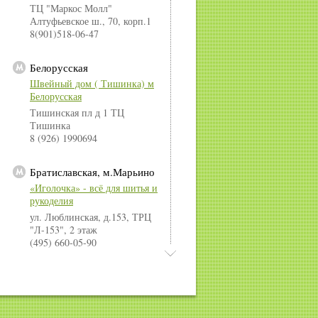
ТЦ "Маркос Молл"
Алтуфьевское ш., 70, корп.1
8(901)518-06-47
Белорусская
Швейный дом ( Тишинка) м
Белорусская
Тишинская пл д 1 ТЦ
Тишинка
8 (926) 1990694
Братиславская, м.Марьино
«Иголочка» - всё для шитья и
рукоделия
ул. Люблинская, д.153, ТРЦ
"Л-153", 2 этаж
(495) 660-05-90
Владыкино
Хобби-гипермаркет Леонардо
г. Москва, Сигнальный пр., 17,