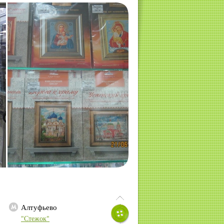
Алтуфьево
"Стежок"