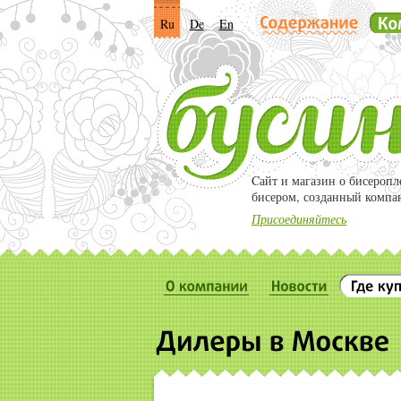
Ru
De
En
Cайт и магазин о бисероп
бисером, созданный компа
Присоединяйтесь